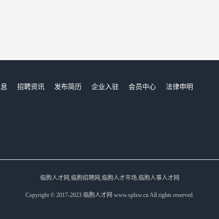
信息
招聘资讯
发布简历
企业入驻
会员中心
法律申明
们
临朐人才网,临朐招聘网,临朐人才市场,临朐人事人才网
Copyright © 2017-2023 临朐人才网 www.splxw.cn All rights reserved.