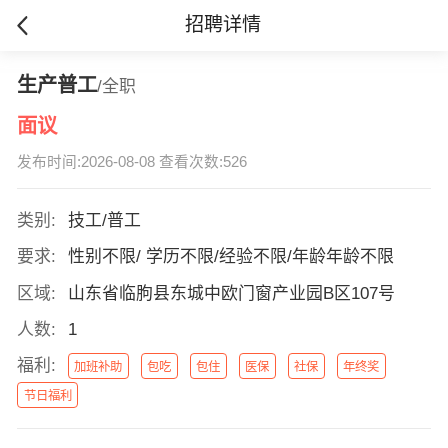
招聘详情
生产普工
/全职
面议
发布时间:2026-08-08 查看次数:526
类别:
技工/普工
要求:
性别不限/ 学历不限/经验不限/年龄年龄不限
区域:
山东省临朐县东城中欧门窗产业园B区107号
人数:
1
福利:
加班补助
包吃
包住
医保
社保
年终奖
节日福利