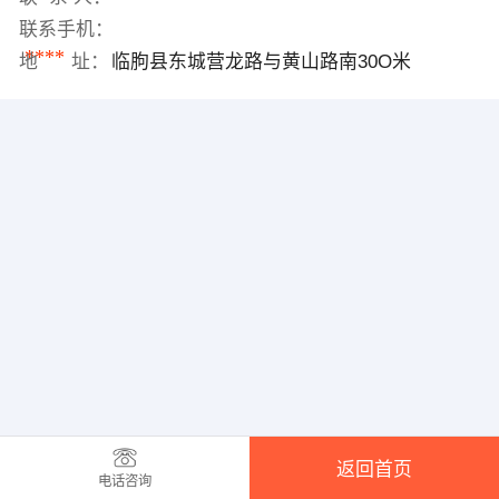
联系手机：
****
地 址：
临朐县东城营龙路与黄山路南30O米
返回首页
电话咨询